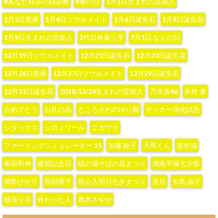
#あなた好みの顔診断
#傘の日
1月1日生まれの芸能人
1月3日星座
1月4日ソウルメイト
1月6日誕生石
1月8日誕生花
1月9日生まれの芸能人
2代目林家三平
7月1日 なんの日
12月19日ソウルメイト
12月21日誕生石
12月23日誕生花
12月26日星座
12月27日ソウルメイト
12月29日誕生石
12月31日誕生花
2018/12/24生まれの芸能人
‪乃木坂46‬
‪矢作 兼‬
おめでとう
お礼の品
ところざわのゆり園
サッカー強化試合
シダックス
シロノワール
ニガウリ
ファーミングシミュレーター 15
加藤 綾子‬
天馬くん
室井滋
峯田和伸
建国記念日
椛の湖そばの花まつり
湘南平塚七夕祭
満島ひかり
熊田曜子
狭山入間川七夕まつり
皇后
矢島 晶子
穂張り月
終わった人
青木さやか