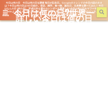
今日は何の日 今日は何の日を調査 毎日が記念日。Googleのトレンドの今日の話のネタ
は？今日は何の日は365日紹介。昔話、雑学、食べ物、誕生日、出来事を調べてみた！ 今日
はなんの日 ?何の月? 平成以外も暦やカレンダーも調査した!今日は何の日をヤフーキッズや
今日は何の日?世界一
wikiよりもさらに深く調べています。話のネタって365日あるよね。毎日のエンタメを
詳しい今日は何の日
TwitterもGoogleトレンドも調べています
menu
【今日なん？】