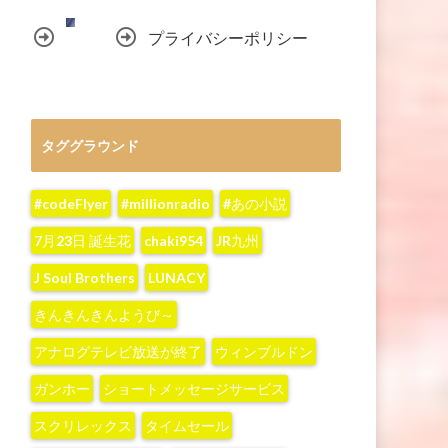
プライバシーポリシー
タググラウンド
#codeFlyer
#millionradio
#あの小説
7月23日 誕生花
chaki954
JR九州
J Soul Brothers
LUNACY
きんきんきんようび～
アナログテレビ放送が終了
ウィンブルドン
ガンホー
ショートメッセージサービス
スクリレックス
タイムセール