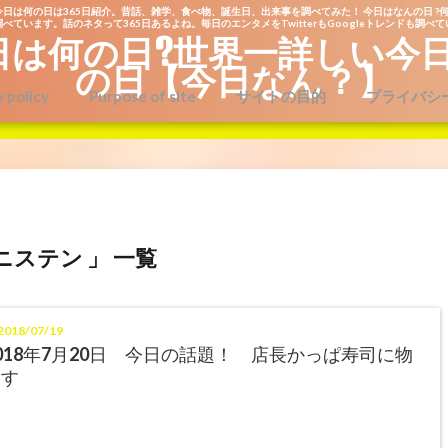
今日は何の日は365日紹介。昔話、雑学、食べ物、誕生日、出来事を調べてみた！ 今日はなんの日 ?何
べています。話のネタって365日あるよね。毎日のエンタメをTwitterもGoogleトレンドも調べ
日は何の日?世界一詳しい今
の日【今日なん？】
y policy
Purpose of site
サイトの目的
プライバシ
ニステン 」 一覧
018/07/19
018年7月20日 今日の話題！ 店長かっぱ寿司に物
申す