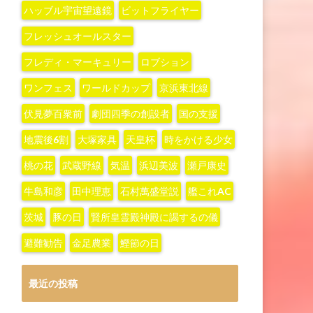
ハッブル宇宙望遠鏡
ビットフライヤー
フレッシュオールスター
フレディ・マーキュリー
ロブション
ワンフェス
ワールドカップ
京浜東北線
伏見夢百衆前
劇団四季の創設者
国の支援
地震後6割
大塚家具
天皇杯
時をかける少女
桃の花
武蔵野線
気温
浜辺美波
瀬戸康史
牛島和彦
田中理恵
石村萬盛堂説
艦これAC
茨城
豚の日
賢所皇霊殿神殿に謁するの儀
避難勧告
金足農業
鰹節の日
最近の投稿