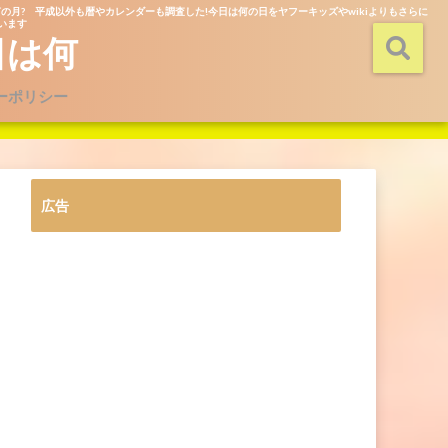
の月? 平成以外も暦やカレンダーも調査した!今日は何の日をヤフーキッズやwikiよりもさらに
ています
日は何
ーポリシー
広告