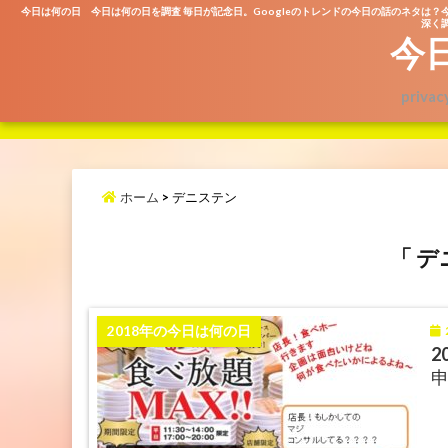
今日は何の日 今日は何の日を調査 毎日が記念日。Googleのトレンドの今日の話のネタは？
深く調
今
privac
ホーム
>
デニステン
「 デ
2
2018年の今日は何の日
2