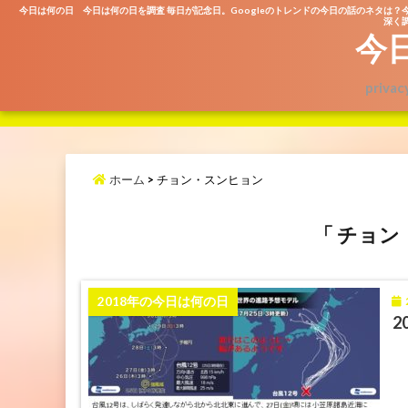
今日は何の日 今日は何の日を調査 毎日が記念日。Googleのトレンドの今日の話のネタは？
深く調
今
privac
ホーム
>
チョン・スンヒョン
「 チョン
2
2018年の今日は何の日
2