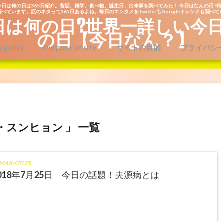
今日は何の日は365日紹介。昔話、雑学、食べ物、誕生日、出来事を調べてみた！ 今日はなんの日 ?何
べています。話のネタって365日あるよね。毎日のエンタメをTwitterもGoogleトレンドも調べ
日は何の日?世界一詳しい今
の日【今日なん？】
y policy
Purpose of site
サイトの目的
プライバシ
・スンヒョン 」 一覧
018/07/25
018年7月25日 今日の話題！夫源病とは