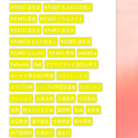
9月11日 誕生花
9月12日 生まれの芸能人
9月14日 星座
9月15日 ソウルメイト
9月17日 誕生石
9月19日 誕生花
9月20日生まれの有名人
9月22日 誕生花
9月24日 なんの日
9月26日 星座
mini10-a
Pallasitic
Zaif
アナログテレビ放送が終了
オーキド博士役の声優
スクリレックス
スマブラSP
ハッブル宇宙望遠鏡
ロブション
ワンフェス
土屋太鳳
大塚家具
小川彩佳
旧暦
時をかける少女
森田剛
気温
泉里香
浜辺美波
瀬戸康史
牛島和彦
田中理恵
神戸新聞杯
紅葉狩り
誕生日