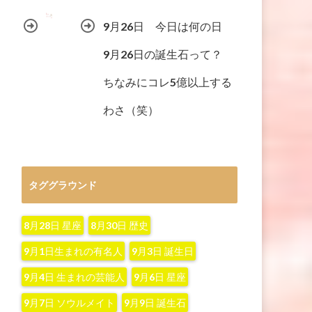
9月26日 今日は何の日
9月26日の誕生石って？
ちなみにコレ5億以上する
わさ（笑）
タググラウンド
8月28日 星座
8月30日 歴史
9月1日生まれの有名人
9月3日 誕生日
9月4日 生まれの芸能人
9月6日 星座
9月7日 ソウルメイト
9月9日 誕生石